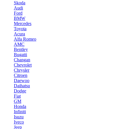
Skoda
Audi
Ford
BMW
Mercedes
Toyota
Acura
Alfa Romeo
AMC
Bentley
Bugatti
Changan
Chevrolet
Chrysler
Citroen
Daewoo
Daihatsu
Dodge
Fiat
GM
Honda
Infiniti
Isuzu
Iveco
Jeep