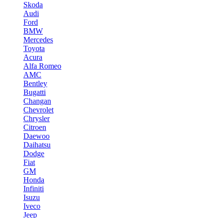
Skoda
Audi
Ford
BMW
Mercedes
Toyota
Acura
Alfa Romeo
AMC
Bentley
Bugatti
Changan
Chevrolet
Chrysler
Citroen
Daewoo
Daihatsu
Dodge
Fiat
GM
Honda
Infiniti
Isuzu
Iveco
Jeep