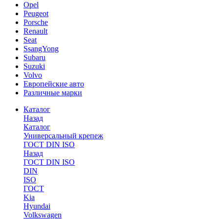
Opel
Peugeot
Porsche
Renault
Seat
SsangYong
Subaru
Suzuki
Volvo
Европейские авто
Различные марки
Каталог
Назад
Каталог
Универсальный крепеж
ГОСТ DIN ISO
Назад
ГОСТ DIN ISO
DIN
ISO
ГОСТ
Kia
Hyundai
Volkswagen