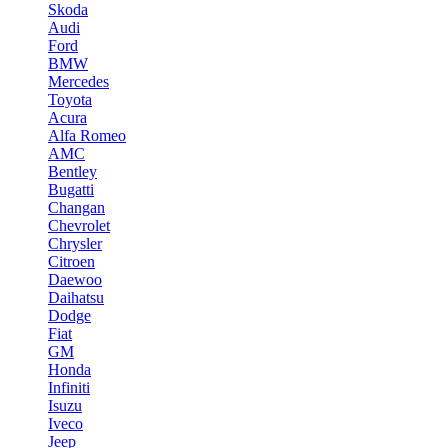
Skoda
Audi
Ford
BMW
Mercedes
Toyota
Acura
Alfa Romeo
AMC
Bentley
Bugatti
Changan
Chevrolet
Chrysler
Citroen
Daewoo
Daihatsu
Dodge
Fiat
GM
Honda
Infiniti
Isuzu
Iveco
Jeep