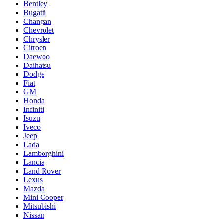
Bentley
Bugatti
Changan
Chevrolet
Chrysler
Citroen
Daewoo
Daihatsu
Dodge
Fiat
GM
Honda
Infiniti
Isuzu
Iveco
Jeep
Lada
Lamborghini
Lancia
Land Rover
Lexus
Mazda
Mini Cooper
Mitsubishi
Nissan