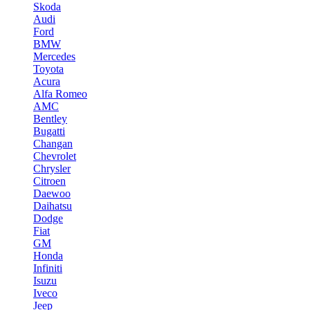
Skoda
Audi
Ford
BMW
Mercedes
Toyota
Acura
Alfa Romeo
AMC
Bentley
Bugatti
Changan
Chevrolet
Chrysler
Citroen
Daewoo
Daihatsu
Dodge
Fiat
GM
Honda
Infiniti
Isuzu
Iveco
Jeep