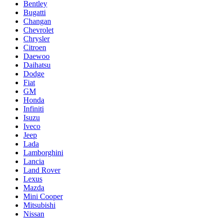
Bentley
Bugatti
Changan
Chevrolet
Chrysler
Citroen
Daewoo
Daihatsu
Dodge
Fiat
GM
Honda
Infiniti
Isuzu
Iveco
Jeep
Lada
Lamborghini
Lancia
Land Rover
Lexus
Mazda
Mini Cooper
Mitsubishi
Nissan