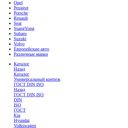
Opel
Peugeot
Porsche
Renault
Seat
SsangYong
Subaru
Suzuki
Volvo
Европейские авто
Различные марки
Каталог
Назад
Каталог
Универсальный крепеж
ГОСТ DIN ISO
Назад
ГОСТ DIN ISO
DIN
ISO
ГОСТ
Kia
Hyundai
Volkswagen